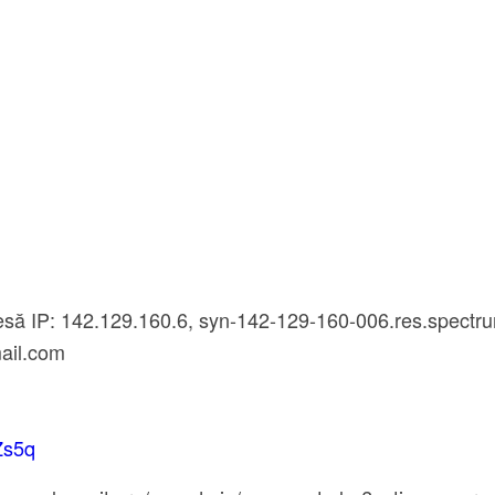
resă IP: 142.129.160.6, syn-142-129-160-006.res.spectr
ail.com
RZs5q