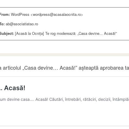
From:
WordPress <wordpress@acasalaocnita.ro>
To:
ab@asociatiatao.ro
Subject:
[Acasă la Ocnița] Te rog moderează: „Casa devine... Acasă!”
a articolul „Casa devine… Acasă!” așteaptă aprobarea t