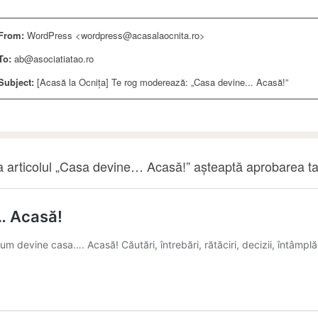
From:
WordPress <wordpress@acasalaocnita.ro>
To:
ab@asociatiatao.ro
Subject:
[Acasă la Ocnița] Te rog moderează: „Casa devine... Acasă!”
a articolul „Casa devine… Acasă!” așteaptă aprobarea t