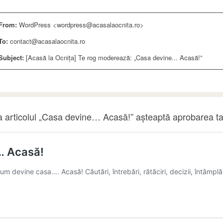
From:
WordPress <wordpress@acasalaocnita.ro>
To:
contact@acasalaocnita.ro
Subject:
[Acasă la Ocnița] Te rog moderează: „Casa devine... Acasă!”
a articolul „Casa devine… Acasă!” așteaptă aprobarea t