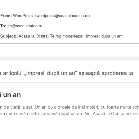
From:
WordPress <wordpress@acasalaocnita.ro>
To:
ab@asociatiatao.ro
Subject:
[Acasă la Ocnița] Te rog moderează: „Impresii după un an”
 articolul „Impresii după un an” așteaptă aprobarea ta