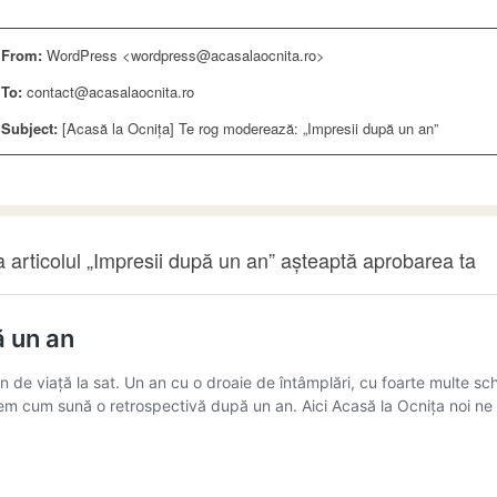
From:
WordPress <wordpress@acasalaocnita.ro>
To:
contact@acasalaocnita.ro
Subject:
[Acasă la Ocnița] Te rog moderează: „Impresii după un an”
 articolul „Impresii după un an” așteaptă aprobarea ta