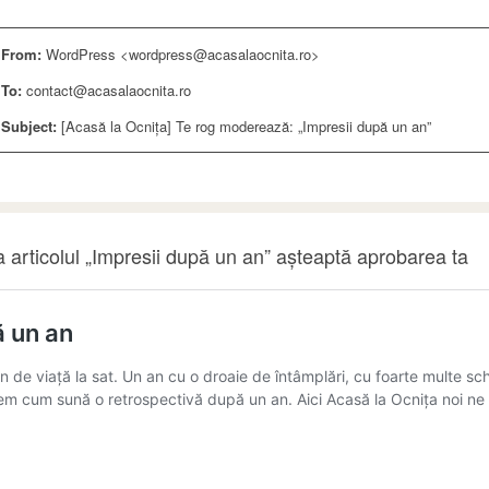
From:
WordPress <wordpress@acasalaocnita.ro>
To:
contact@acasalaocnita.ro
Subject:
[Acasă la Ocnița] Te rog moderează: „Impresii după un an”
 articolul „Impresii după un an” așteaptă aprobarea ta