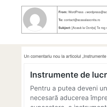
From:
WordPress <wordpress@aca
To:
contact@acasalaocnita.ro
Subject:
[Acasă la Ocnița] Te rog 
Un comentariu nou la articolul „Instrumente