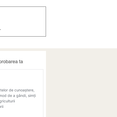
”
probarea ta