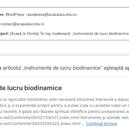
om:
WordPress <wordpress@acasalaocnita.ro>
contact@acasalaocnita.ro
ject:
[Acasă la Ocnița] Te rog moderează: „Instrumente de lucru biodinamice
 articolul „Instrumente de lucru biodinamice” așteaptă a