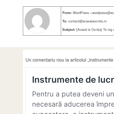
From:
WordPress <wordpress@aca
To:
contact@acasalaocnita.ro
Subject:
[Acasă la Ocnița] Te rog 
Un comentariu nou la articolul „Instrumente