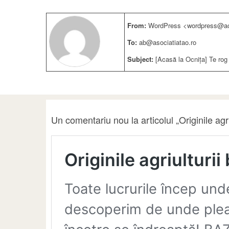
From:
WordPress <wordpress@aca
To:
ab@asociatiatao.ro
Subject:
[Acasă la Ocnița] Te rog 
Un comentariu nou la articolul „Originile ag