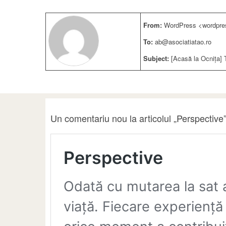
From:
WordPress <wordpre
To:
ab@asociatiatao.ro
Subject:
[Acasă la Ocnița] 
Un comentariu nou la articolul „Perspective