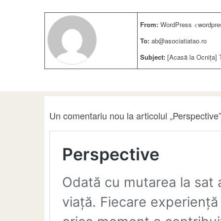
From:
WordPress <wordpre
To:
ab@asociatiatao.ro
Subject:
[Acasă la Ocnița] 
Un comentariu nou la articolul „Perspective