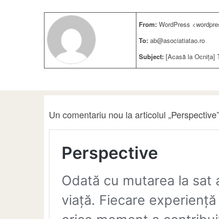
From:
WordPress <wordpre
To:
ab@asociatiatao.ro
Subject:
[Acasă la Ocnița] 
Un comentariu nou la articolul „Perspective