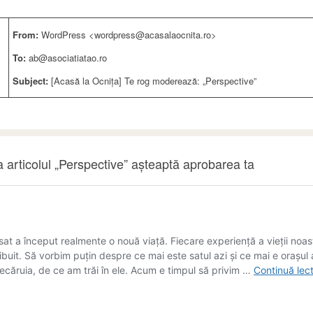
From:
WordPress <wordpress@acasalaocnita.ro>
To:
ab@asociatiatao.ro
Subject:
[Acasă la Ocnița] Te rog moderează: „Perspective”
 articolul „Perspective” așteaptă aprobarea ta