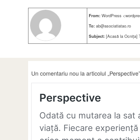
From:
WordPress <wordpre
To:
ab@asociatiatao.ro
Subject:
[Acasă la Ocnița] 
Un comentariu nou la articolul „Perspective