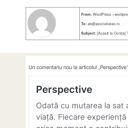
From:
WordPress <wordpre
To:
ab@asociatiatao.ro
Subject:
[Acasă la Ocnița] 
Un comentariu nou la articolul „Perspective