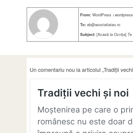
From:
WordPress <wordpress@
To:
ab@asociatiatao.ro
Subject:
[Acasă la Ocnița] Te r
Un comentariu nou la articolul „Tradiții vech