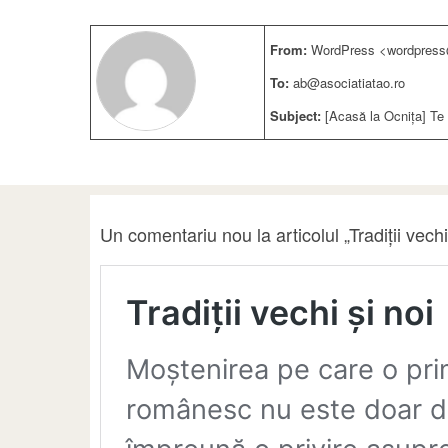
From:
WordPress <wordpress@
To:
ab@asociatiatao.ro
Subject:
[Acasă la Ocnița] Te r
Un comentariu nou la articolul „Tradiții vech