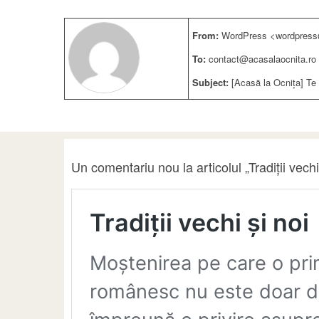
From:
WordPress <wordpress@
To:
contact@acasalaocnita.ro
Subject:
[Acasă la Ocnița] Te r
Un comentariu nou la articolul „Tradiții vech