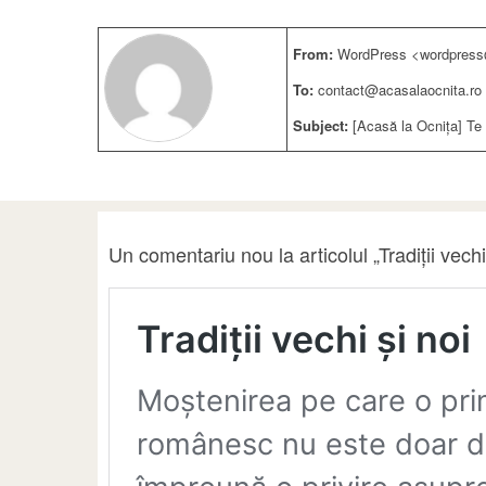
From:
WordPress <wordpress@
To:
contact@acasalaocnita.ro
Subject:
[Acasă la Ocnița] Te r
Un comentariu nou la articolul „Tradiții vech