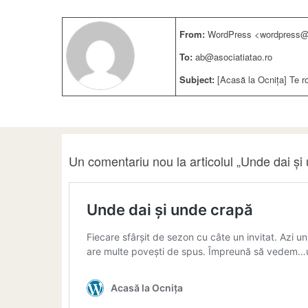
From:
WordPress <wordpress@a
To:
ab@asociatiatao.ro
Subject:
[Acasă la Ocnița] Te r
Un comentariu nou la articolul „Unde dai și