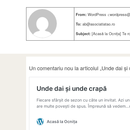
From:
WordPress <wordpress@a
To:
ab@asociatiatao.ro
Subject:
[Acasă la Ocnița] Te r
Un comentariu nou la articolul „Unde dai și