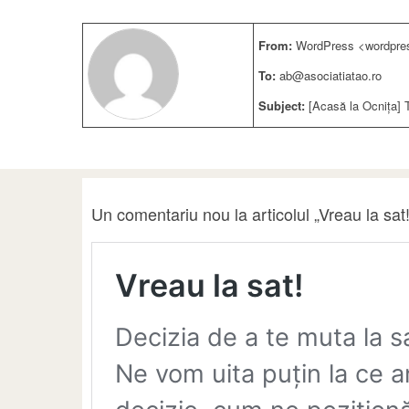
From:
WordPress <wordpres
To:
ab@asociatiatao.ro
Subject:
[Acasă la Ocnița] T
Un comentariu nou la articolul „Vreau la sat