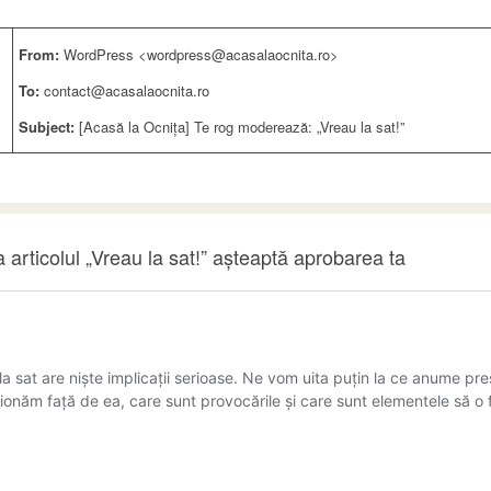
From:
WordPress <wordpress@acasalaocnita.ro>
To:
contact@acasalaocnita.ro
Subject:
[Acasă la Ocnița] Te rog moderează: „Vreau la sat!”
articolul „Vreau la sat!” așteaptă aprobarea ta