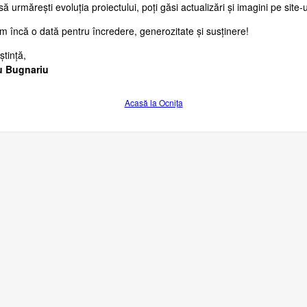
ă urmărești evoluția proiectului, poți găsi actualizări și imagini pe site-u
im încă o dată pentru încredere, generozitate și susținere!
tință,
u Bugnariu
Acasă la Ocnița