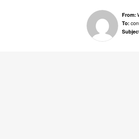
From:
W
To:
con
Subjec