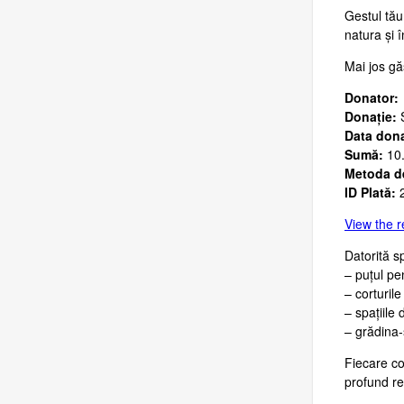
Gestul tău
natura și 
Mai jos găs
Donator:
Donație:
S
Data dona
Sumă:
10
Metoda de
ID Plată:
2
View the r
Datorită s
– puțul pe
– corturile
– spațiile 
– grădina-
Fiecare co
profund rec