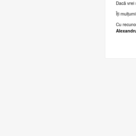
Dacă vrei s
Îți mulțum
Cu recunoș
Alexandr