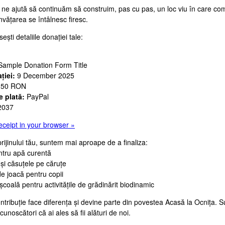
 ne ajută să continuăm să construim, pas cu pas, un loc viu în care co
învățarea se întâlnesc firesc.
ești detaliile donației tale:
ample Donation Form Title
ției:
9 December 2025
.50 RON
 plată:
PayPal
037
eceipt in your browser »
prijinului tău, suntem mai aproape de a finaliza:
ntru apă curentă
 și căsuțele pe căruțe
de joacă pentru copii
școală pentru activitățile de grădinărit biodinamic
ntribuție face diferența și devine parte din povestea Acasă la Ocnița. 
unoscători că ai ales să fii alături de noi.