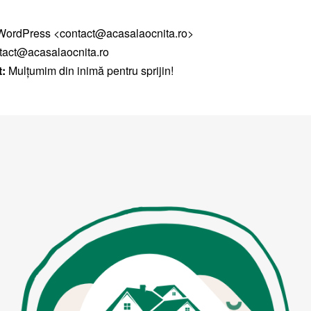
ordPress <contact@acasalaocnita.ro>
tact@acasalaocnita.ro
t:
Mulțumim din inimă pentru sprijin!