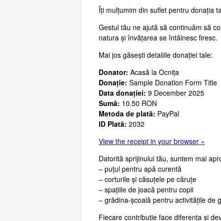
Îți mulțumim din suflet pentru donația ta
Gestul tău ne ajută să continuăm să co
natura și învățarea se întâlnesc firesc.
Mai jos găsești detaliile donației tale:
Donator:
Acasă la Ocnița
Donație:
Sample Donation Form Title
Data donației:
9 December 2025
Sumă:
10.50 RON
Metoda de plată:
PayPal
ID Plată:
2032
View the receipt in your browser »
Datorită sprijinului tău, suntem mai apr
– puțul pentru apă curentă
– corturile și căsuțele pe căruțe
– spațiile de joacă pentru copii
– grădina-școală pentru activitățile de 
Fiecare contribuție face diferența și d