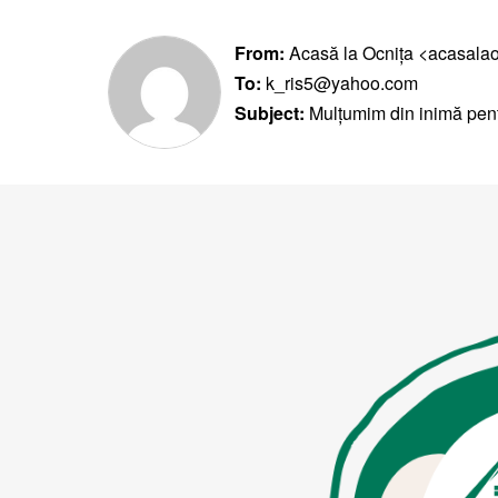
From:
Acasă la Ocnița <acasala
To:
k_ris5@yahoo.com
Subject:
Mulțumim din inimă pentr