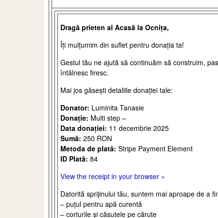
Dragă prieten al Acasă la Ocnița,
Îți mulțumim din suflet pentru donația ta!
Gestul tău ne ajută să continuăm să construim, pas 
întâlnesc firesc.
Mai jos găsești detaliile donației tale:
Donator:
Luminita Tanasie
Donație:
Multi step –
Data donației:
11 decembrie 2025
Sumă:
250 RON
Metoda de plată:
Stripe Payment Element
ID Plată:
84
View the receipt in your browser »
Datorită sprijinului tău, suntem mai aproape de a fin
– puțul pentru apă curentă
– corturile și căsuțele pe căruțe