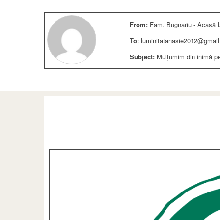
From:
Fam. Bugnariu - Acasă 
To:
luminitatanasie2012@gmai
Subject:
Mulțumim din inimă pen