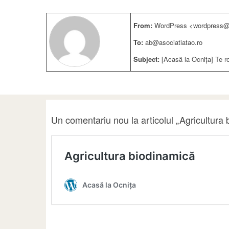
From:
WordPress <wordpress@a
To:
ab@asociatiatao.ro
Subject:
[Acasă la Ocnița] Te r
Un comentariu nou la articolul „Agricultura