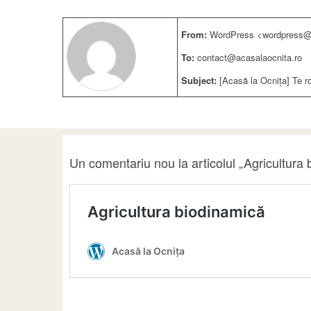
From:
WordPress <wordpress@a
To:
contact@acasalaocnita.ro
Subject:
[Acasă la Ocnița] Te r
Un comentariu nou la articolul „Agricultura