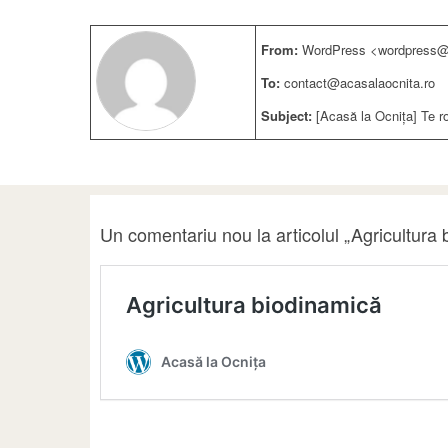
From:
WordPress <wordpress@a
To:
contact@acasalaocnita.ro
Subject:
[Acasă la Ocnița] Te r
Un comentariu nou la articolul „Agricultura